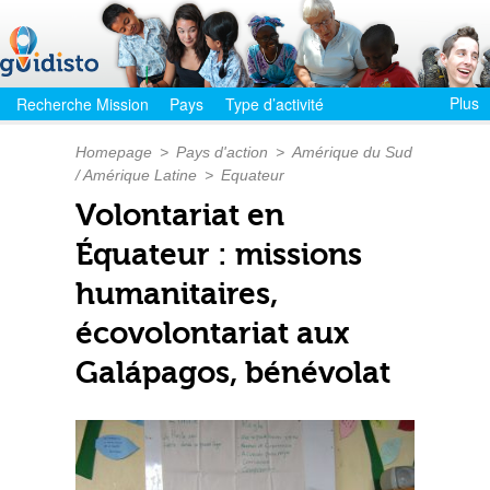
Plus
Recherche Mission
Pays
Type d’activité
Homepage
>
Pays d'action
>
Amérique du Sud
/ Amérique Latine
>
Equateur
Volontariat en
Équateur : missions
humanitaires,
écovolontariat aux
Galápagos, bénévolat