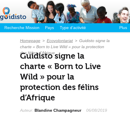
Recherche Mission
Pays
Type d’activité
Plus
Homepage
>
Ecovolontariat
>
Guidisto signe la
charte « Born to Live Wild » pour la protection
des félins d’Afrique
Guidisto signe la
charte « Born to Live
Wild » pour la
protection des félins
d’Afrique
Auteur:
Blandine Champagneur
06/08/2019