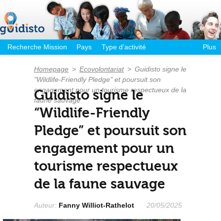
Recherche Mission
Pays
Type d’activité
Plus
Homepage
>
Ecovolontariat
>
Guidisto signe le
"Wildlife-Friendly Pledge" et poursuit son
engagement pour un tourisme respectueux de la
Guidisto signe le
faune sauvage
“Wildlife-Friendly
Pledge” et poursuit son
engagement pour un
tourisme respectueux
de la faune sauvage
Auteur:
Fanny Williot-Rathelot
20/05/2025