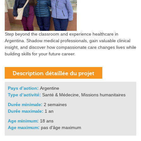
Step beyond the classroom and experience healthcare in
Argentina. Shadow medical professionals, gain valuable clinical
insight, and discover how compassionate care changes lives while
building skills for your future career.
Pays d’action:
Argentine
Type d‘activité:
Santé & Médecine, Missions humanitaires
Durée minimale:
2 semaines
Durée maximale:
1 an
Age minimum:
18 ans
Age maximum:
pas d'âge maximum