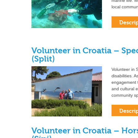
marine life. 
local communi
Volunteer in Croatia – Spe
(Split)
Volunteer in S
disabilities. 
engagement t
and cultural 
community sp
Volunteer in Croatia – Ho