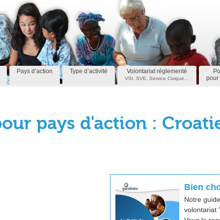
Pays d’action
Type d’activité
Volontariat réglementé
Po
pour 
VSI, SVE, Service Civique…
our pays d'action : Croati
Bien cho
Notre guide
volontariat