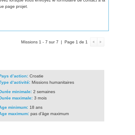
evez lorsque vous envoyez le formulaire de contact à la
ue page projet.
Missions 1 - 7 sur 7 | Page 1 de 1
Pays d’action:
Croatie
Type d‘activité:
Missions humanitaires
Durée minimale:
2 semaines
Durée maximale:
3 mois
Age minimum:
18 ans
Age maximum:
pas d'âge maximum