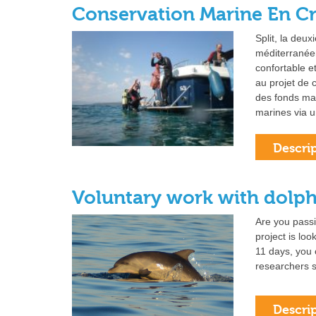
Conservation Marine En Cr
Split, la deu
méditerranéen
confortable e
au projet de 
des fonds mar
marines via 
Voluntary work with dolph
Are you passi
project is loo
11 days, you 
researchers 