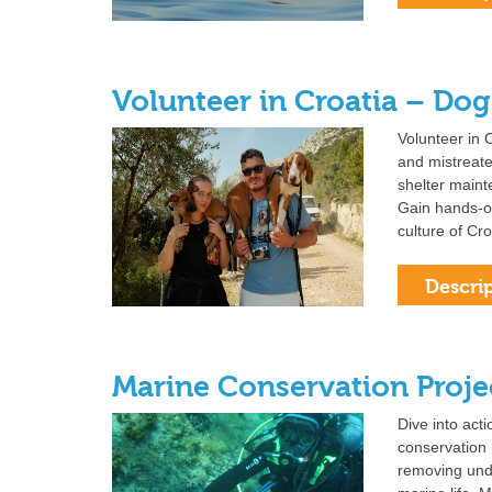
Volunteer in Croatia – Dog
Volunteer in 
and mistreate
shelter main
Gain hands-on
culture of Cro
Marine Conservation Projec
Dive into acti
conservation p
removing unde