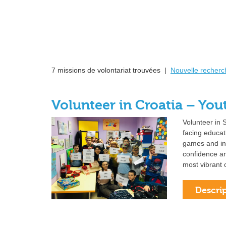
7 missions de volontariat trouvées |
Nouvelle recherc
Volunteer in Croatia – You
Volunteer in 
facing educat
games and inf
confidence an
most vibrant c