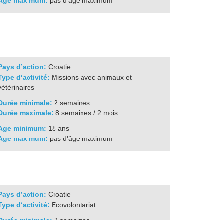
Age maximum:
pas d'âge maximum
Pays d’action:
Croatie
Type d‘activité:
Missions avec animaux et
vétérinaires
Durée minimale:
2 semaines
Durée maximale:
8 semaines / 2 mois
Age minimum:
18 ans
Age maximum:
pas d'âge maximum
Pays d’action:
Croatie
Type d‘activité:
Ecovolontariat