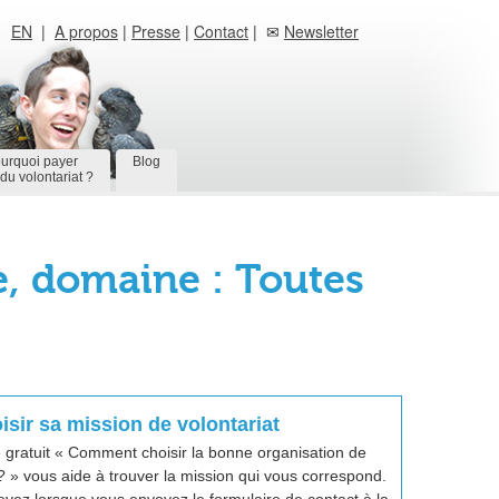
EN
|
A propos
|
Presse
|
Contact
| ✉
Newsletter
urquoi payer
Blog
du volontariat ?
e, domaine : Toutes
isir sa mission de volontariat
 gratuit « Comment choisir la bonne organisation de
 ? » vous aide à trouver la mission qui vous correspond.