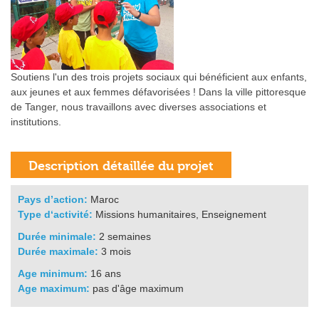
Soutiens l'un des trois projets sociaux qui bénéficient aux enfants,
aux jeunes et aux femmes défavorisées ! Dans la ville pittoresque
de Tanger, nous travaillons avec diverses associations et
institutions.
Pays d’action:
Maroc
Type d‘activité:
Missions humanitaires, Enseignement
Durée minimale:
2 semaines
Durée maximale:
3 mois
Age minimum:
16 ans
Age maximum:
pas d'âge maximum