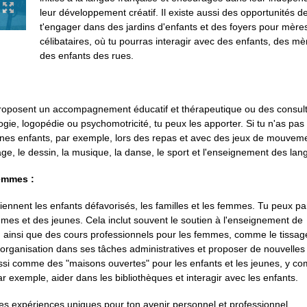
leur développement créatif. Il existe aussi des opportunités d
t'engager dans des jardins d'enfants et des foyers pour mère
célibataires, où tu pourras interagir avec des enfants, des mè
des enfants des rues.
proposent un accompagnement éducatif et thérapeutique ou des consult
gie, logopédie ou psychomotricité, tu peux les apporter. Si tu n'as pas
eunes enfants, par exemple, lors des repas et avec des jeux de mouveme
age, le dessin, la musique, la danse, le sport et l'enseignement des lan
emmes :
ennent les enfants défavorisés, les familles et les femmes. Tu peux par
mmes et des jeunes. Cela inclut souvent le soutien à l'enseignement de
, ainsi que des cours professionnels pour les femmes, comme le tissage
l'organisation dans ses tâches administratives et proposer de nouvelles
ussi comme des "maisons ouvertes" pour les enfants et les jeunes, y co
ar exemple, aider dans les bibliothèques et interagir avec les enfants.
des expériences uniques pour ton avenir personnel et professionnel.