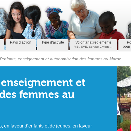
Pays d’action
Type d’activité
Volontariat réglementé
Po
pour 
VSI, SVE, Service Civique…
'enfants, enseignement et autonomisation des femmes au Maroc
, enseignement et
 des femmes au
, en faveur d‘enfants et de jeunes, en faveur