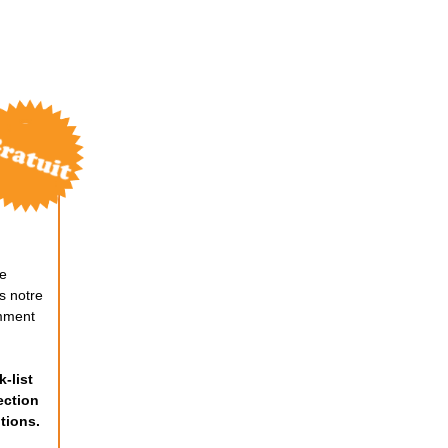
de
s notre
mment
-list
ection
tions.