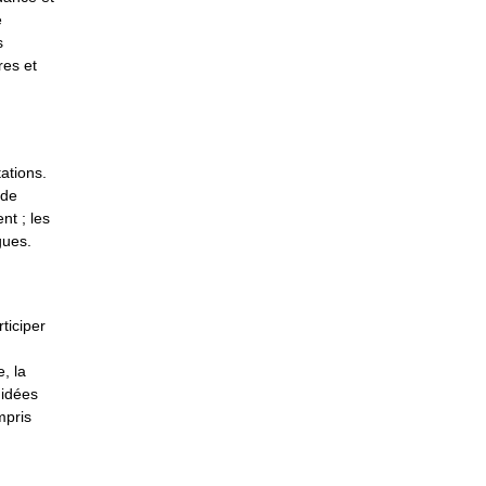
e
s
res et
ations.
 de
nt ; les
gues.
ticiper
, la
 idées
mpris