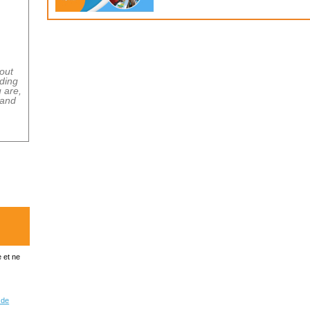
 et ne
 de