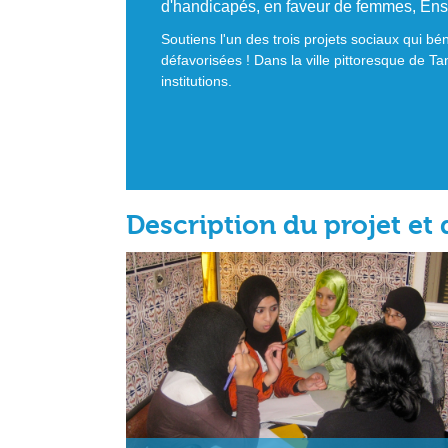
d'handicapés, en faveur de femmes, En
Soutiens l'un des trois projets sociaux qui b
défavorisées ! Dans la ville pittoresque de Ta
institutions.
Description du projet et 