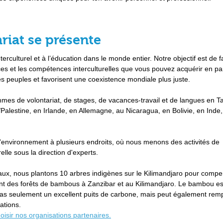
riat se présente
culturel et à l’éducation dans le monde entier. Notre objectif est de f
es et les compétences interculturelles que vous pouvez acquérir en par
 peuples et favorisent une coexistence mondiale plus juste.
es de volontariat, de stages, de vacances-travail et de langues en T
Palestine, en Irlande, en Allemagne, au Nicaragua, en Bolivie, en Inde
'environnement à plusieurs endroits, où nous menons des activités de
lle sous la direction d'experts.
x, nous plantons 10 arbres indigènes sur le Kilimandjaro pour compe
t des forêts de bambous à Zanzibar et au Kilimandjaro. Le bambou es
 pas seulement un excellent puits de carbone, mais peut également remp
ations.
hoisir nos organisations partenaires.