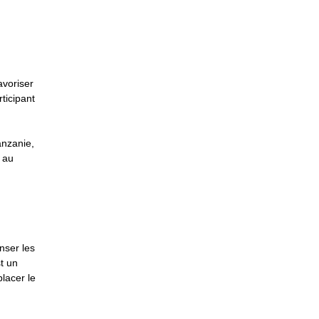
avoriser
ticipant
anzanie,
, au
nser les
t un
lacer le