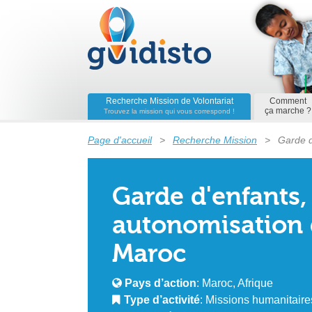
Recherche Mission de Volontariat
Comment
ça marche ?
Trouvez la mission qui vous correspond !
Page d'accueil
>
Recherche Mission
>
Garde d
Garde d'enfants
autonomisation
Maroc
Pays d’action
: Maroc, Afrique
Type d’activité
: Missions humanitaires