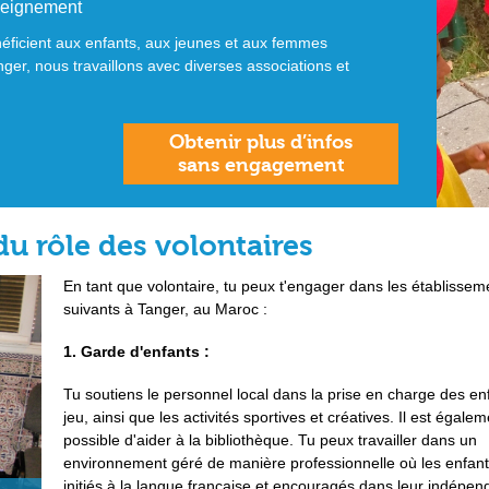
seignement
énéficient aux enfants, aux jeunes et aux femmes
nger, nous travaillons avec diverses associations et
Obtenir plus d’infos
sans engagement
du rôle des volontaires
En tant que volontaire, tu peux t'engager dans les établissem
suivants à Tanger, au Maroc :
1. Garde d'enfants :
Tu soutiens le personnel local dans la prise en charge des enf
jeu, ainsi que les activités sportives et créatives. Il est égale
possible d'aider à la bibliothèque. Tu peux travailler dans un
environnement géré de manière professionnelle où les enfant
initiés à la langue française et encouragés dans leur indépen