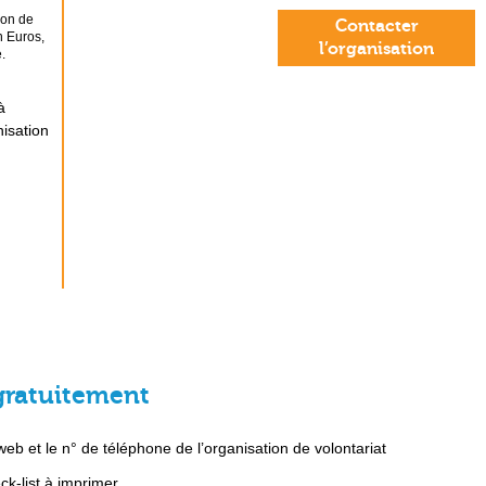
ion de
Contacter
n Euros,
l’organisation
.
à
nisation
gratuitement
b et le n° de téléphone de l’organisation de volontariat
k-list à imprimer