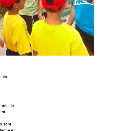
ents
ants, le
ment
s sont
dance et