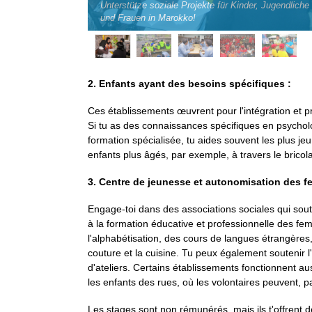
Unterstütze soziale Projekte für Kinder, Jugendliche
arge
und Frauen in Marokko!
2. Enfants ayant des besoins spécifiques :
Ces établissements œuvrent pour l'intégration et 
Si tu as des connaissances spécifiques en psycholo
formation spécialisée, tu aides souvent les plus j
enfants plus âgés, par exemple, à travers le bricol
3. Centre de jeunesse et autonomisation des f
Engage-toi dans des associations sociales qui souti
à la formation éducative et professionnelle des fe
l'alphabétisation, des cours de langues étrangères
couture et la cuisine. Tu peux également soutenir 
d'ateliers. Certains établissements fonctionnent a
les enfants des rues, où les volontaires peuvent, p
Les stages sont non rémunérés, mais ils t'offrent 