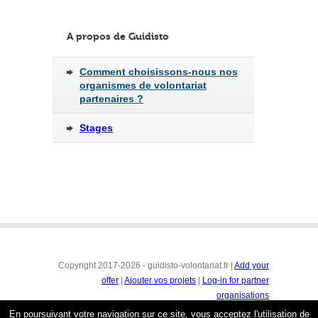
A propos de Guidisto
Comment choisissons-nous nos
organismes de volontariat
partenaires ?
Stages
Copyright 2017-2026 - guidisto-volontariat.fr |
Add your
offer
|
Ajouter vos projets
|
Log-in for partner
organisations
Conditions générales
|
Mentions légales & protection de
En poursuivant votre navigation sur ce site, vous acceptez l'utilisation de