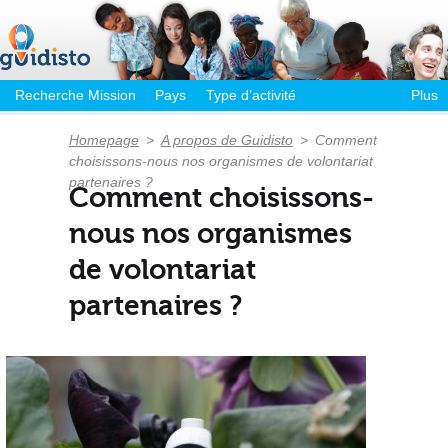
Recherche Mission
Pays
Type d’activité
Plus
Homepage
>
A propos de Guidisto
>
Comment
choisissons-nous nos organismes de volontariat
partenaires ?
Comment choisissons-
nous nos organismes
de volontariat
partenaires ?