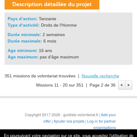
Pays d’action:
Tanzanie
Type d‘activité:
Droits de l'Homme
Durée minimale:
2 semaines
Durée maximale:
6 mois
Age minimum:
16 ans
Age maximum:
pas d'âge maximum
351 missions de volontariat trouvées |
Nouvelle recherche
Missions 11 - 20 sur 351 | Page 2 de 36
Copyright 2017-2026 - guidisto-volontariat.fr |
Add your
offer
|
Ajouter vos projets
|
Log-in for partner
organisations
Conditions générales
|
Mentions légales & protection de
En poursuivant votre navigation sur ce site, vous acceptez l'utilisation de