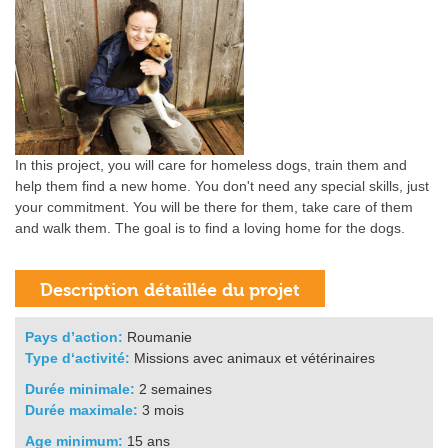
In this project, you will care for homeless dogs, train them and
help them find a new home. You don't need any special skills, just
your commitment. You will be there for them, take care of them
and walk them. The goal is to find a loving home for the dogs.
Pays d’action:
Roumanie
Type d‘activité:
Missions avec animaux et vétérinaires
Durée minimale:
2 semaines
Durée maximale:
3 mois
Age minimum:
15 ans