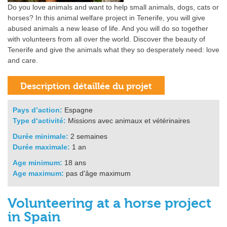
Do you love animals and want to help small animals, dogs, cats or
horses? In this animal welfare project in Tenerife, you will give
abused animals a new lease of life. And you will do so together
with volunteers from all over the world. Discover the beauty of
Tenerife and give the animals what they so desperately need: love
and care.
Pays d’action:
Espagne
Type d‘activité:
Missions avec animaux et vétérinaires
Durée minimale:
2 semaines
Durée maximale:
1 an
Age minimum:
18 ans
Age maximum:
pas d'âge maximum
Volunteering at a horse project
in Spain