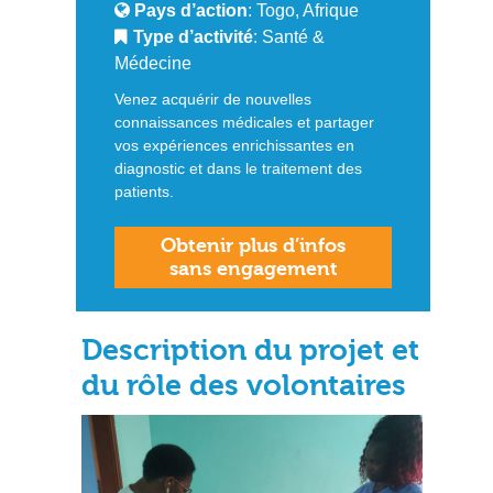
Pays d’action
: Togo, Afrique
Type d’activité
: Santé &
Médecine
Venez acquérir de nouvelles
connaissances médicales et partager
vos expériences enrichissantes en
diagnostic et dans le traitement des
patients.
Obtenir plus d’infos
sans engagement
Description du projet et
du rôle des volontaires