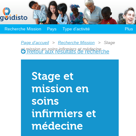
Recherche Mission
Pays
Type d’activité
Plus
Page d'accueil
>
Recherche Mission
>
Stage
et mission en soins infirmiers et médecine
Retour aux résultats de recherche
Stage et
mission en
soins
infirmiers et
médecine