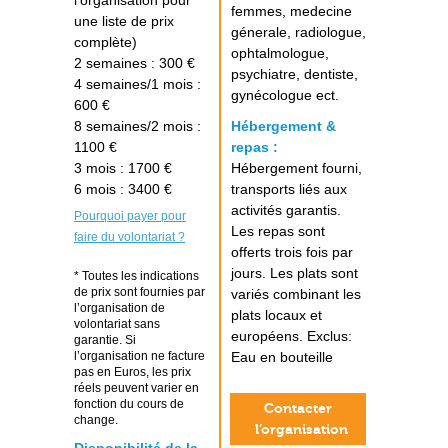
l’organisation pour
femmes, medecine
une liste de prix
génerale, radiologue,
complète)
ophtalmologue,
2 semaines : 300 €
psychiatre, dentiste,
4 semaines/1 mois :
gynécologue ect.
600 €
8 semaines/2 mois :
Hébergement &
1100 €
repas :
3 mois : 1700 €
Hébergement fourni,
6 mois : 3400 €
transports liés aux
activités garantis.
Pourquoi payer pour
Les repas sont
faire du volontariat ?
offerts trois fois par
jours. Les plats sont
* Toutes les indications
de prix sont fournies par
variés combinant les
l’organisation de
plats locaux et
volontariat sans
européens. Exclus:
garantie. Si
l’organisation ne facture
Eau en bouteille
pas en Euros, les prix
réels peuvent varier en
fonction du cours de
Contacter
change.
l’organisation