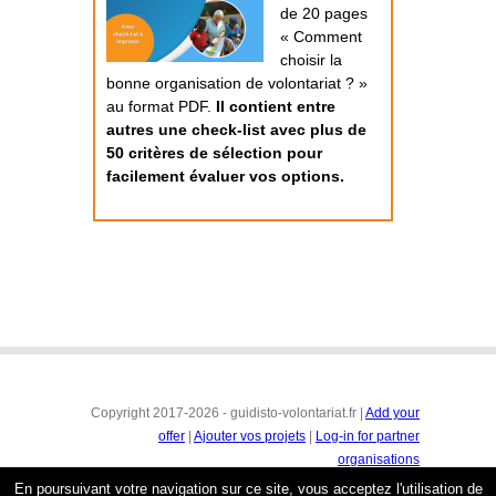
de 20 pages
« Comment
choisir la
bonne organisation de volontariat ? »
au format PDF.
Il contient entre
autres une check-list avec plus de
50 critères de sélection pour
facilement évaluer vos options.
Copyright 2017-2026 - guidisto-volontariat.fr |
Add your
offer
|
Ajouter vos projets
|
Log-in for partner
organisations
Conditions générales
|
Mentions légales & protection de
En poursuivant votre navigation sur ce site, vous acceptez l'utilisation de