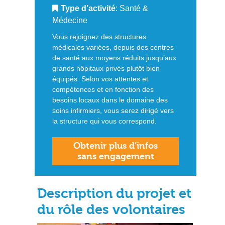
Type d’activité
: Santé &
Médecine
Vous rejoignez des structures
médicales variées, depuis des centres
de santé aux moyens réduits jusqu’aux
grands hôpitaux privés plutôt bien
équipés. Selon vos attentes et
compétences et en fonction des
besoins locaux dans le domaine des
soins infirmiers, vous serez dirigé vers
la structure qui vous correspond.
Obtenir plus d’infos
sans engagement
Description du projet et
du rôle des volontaires