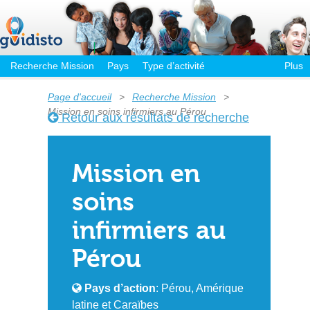
Recherche Mission
Pays
Type d’activité
Plus
Page d'accueil
>
Recherche Mission
>
Mission en soins infirmiers au Pérou
Retour aux résultats de recherche
Mission en
soins
infirmiers au
Pérou
Pays d’action
: Pérou, Amérique
latine et Caraïbes