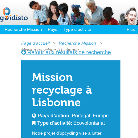
Recherche Mission
Pays
Type d’activité
Plus
Page d'accueil
>
Recherche Mission
>
Mission recyclage à Lisbonne
Retour aux résultats de recherche
Mission
recyclage à
Lisbonne
Pays d’action
: Portugal, Europe
Type d’activité
: Ecovolontariat
Notre projet d’upcycling vise à lutter