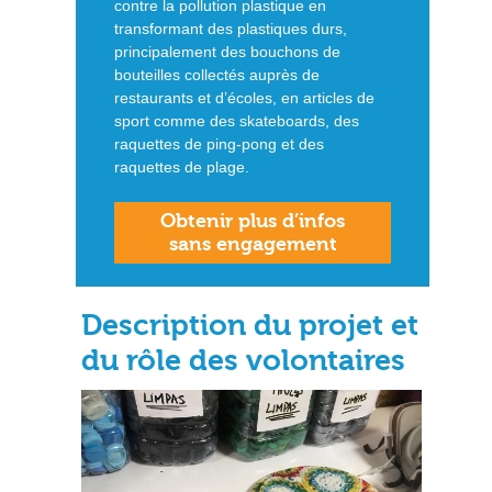
contre la pollution plastique en
transformant des plastiques durs,
principalement des bouchons de
bouteilles collectés auprès de
restaurants et d’écoles, en articles de
sport comme des skateboards, des
raquettes de ping-pong et des
raquettes de plage.
Obtenir plus d’infos
sans engagement
Description du projet et
du rôle des volontaires