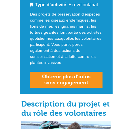
Type d’activité
: Ecovolontariat
Des projets de préservation d'espèces
comme les oiseaux endémiques, les
lions de mer, les iguanes marins, les
tortues géantes font partie des activités
quotidiennes auxquelles les volontaires
participent. Vous participerez
également à des actions de
sensibilisation et à la lutte contre les
plantes invasives
Obtenir plus d’infos
sans engagement
Description du projet et
du rôle des volontaires