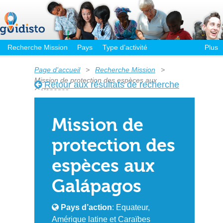
Recherche Mission
Pays
Type d’activité
Plus
Page d'accueil
>
Recherche Mission
>
Mission de protection des espèces aux
Retour aux résultats de recherche
Galápagos
Mission de
protection des
espèces aux
Galápagos
Pays d’action
: Equateur,
Amérique latine et Caraïbes