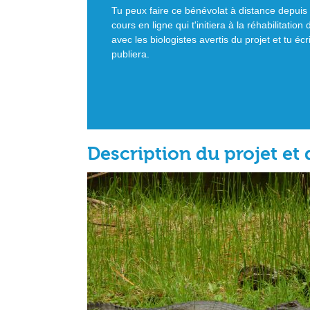
Tu peux faire ce bénévolat à distance depuis
cours en ligne qui t'initiera à la réhabilitat
avec les biologistes avertis du projet et tu écr
publiera.
Description du projet et 