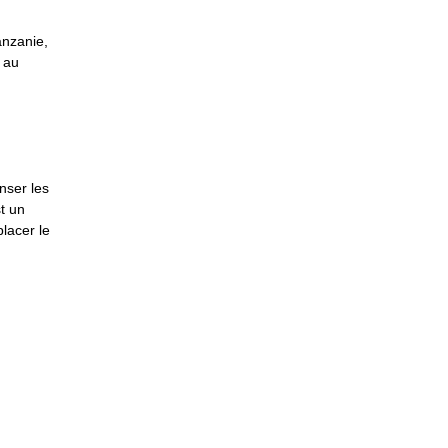
anzanie,
, au
nser les
t un
lacer le