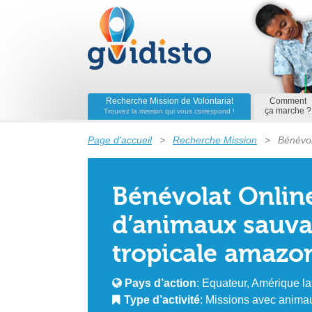
Recherche Mission de Volontariat
Comment
ça marche ?
Trouvez la mission qui vous correspond !
Page d'accueil
>
Recherche Mission
>
Bénévol
amazonienne
Bénévolat Online
d’animaux sauvag
tropicale amazo
Pays d’action
: Equateur, Amérique la
Type d’activité
: Missions avec animau