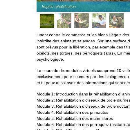
Reptile rehabilitation
arge
luttent contre le commerce et les biens illégals de
intérdite des animaux sauvages. Sur une surface 
sont prévus pour la libération, par exemple des tit
ocelots, des tortues, des perroquets (aras). En 
psychologique.
Le cours de dix modules virtuels comprend 10 vid
exclusivement pour ce cours par des biologues du 
et tu peux aussi avoir des informations qui sont néc
Module 1: Introduction dans la réhabilitation d’ an
Module 2: Réhabilitation d’oiseaux de proie diurne
Module 3: Réhabilitation d’oiseaux de proie noctur
Module 4: Réhabilitation des primautés
Module 5: Réhabilitation des mammifères
Module 6: Réhabilitation des perroquez (psittacida