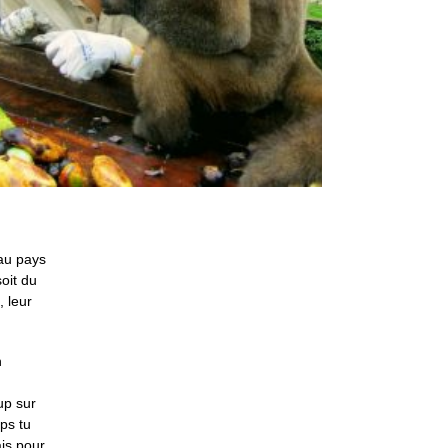
 au pays
oit du
, leur
n
up sur
ps tu
ais pour