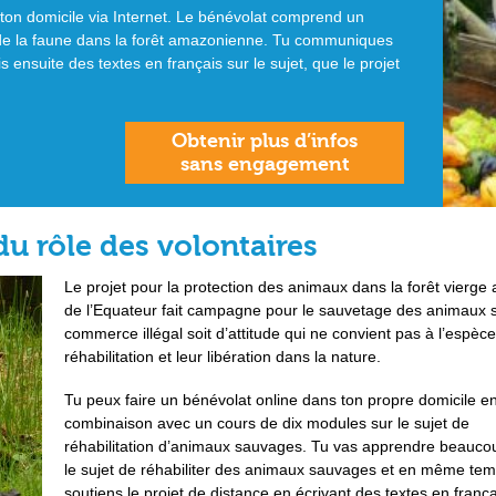
 ton domicile via Internet. Le bénévolat comprend un
ion de la faune dans la forêt amazonienne. Tu communiques
is ensuite des textes en français sur le sujet, que le projet
Obtenir plus d’infos
sans engagement
du rôle des volontaires
Le projet pour la protection des animaux dans la forêt vierge
de l’Equateur fait campagne pour le sauvetage des animaux s
commerce illégal soit d’attitude qui ne convient pas à l’espèce
réhabilitation et leur libération dans la nature.
Tu peux faire un bénévolat online dans ton propre domicile e
combinaison avec un cours de dix modules sur le sujet de
réhabilitation d’animaux sauvages. Tu vas apprendre beauco
le sujet de réhabiliter des animaux sauvages et en même tem
soutiens le projet de distance en écrivant des textes en franç