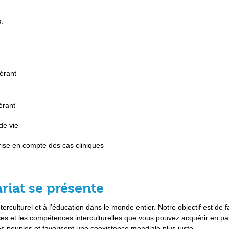
:
érant
érant
de vie
ise en compte des cas cliniques
riat se présente
culturel et à l’éducation dans le monde entier. Notre objectif est de f
es et les compétences interculturelles que vous pouvez acquérir en par
 peuples et favorisent une coexistence mondiale plus juste.