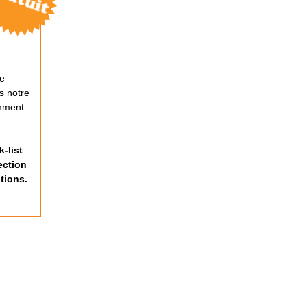
de
s notre
mment
-list
ection
tions.