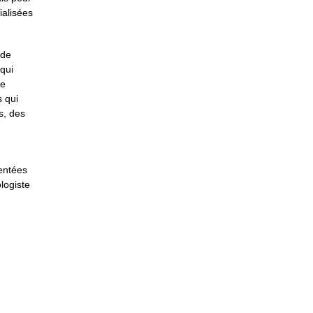
ialisées
 de
 qui
se
 qui
s, des
entées
logiste